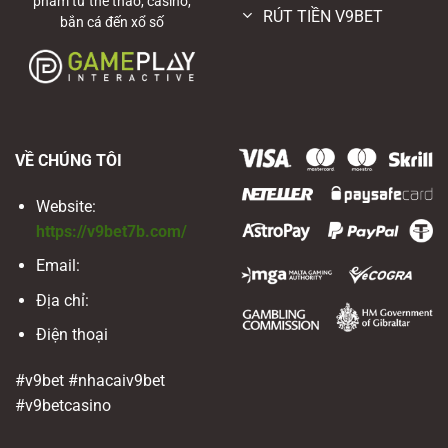
lưu.
phẩm từ thể thao, casino,
RÚT TIỀN V9BET
bắn cá đến xổ số
Chọn mục
Đăng nhập
ở góc trên bên phải giao
diện.
Nhập tên tài khoản và mật khẩu đã đăng ký.
Hoàn tất xác thực bảo mật (mã Captcha hoặc OTP
nếu hệ thống yêu cầu).
VỀ CHÚNG TÔI
Nhấn
Xác nhận
để vào trang quản lý tài khoản hội
Website:
viên.
https://v9bet7b.com/
Trên điện thoại, người chơi có thể đăng nhập trực
Email:
tiếp qua trình duyệt di động hoặc mở app V9BET
đã cài đặt sẵn.
Địa chỉ:
Điện thoại
Với thiết bị Android, do ứng dụng V9BET không có trên
kho Google Play, người chơi cần vào mục Cài đặt, bật
#v9bet #nhacaiv9bet
quyền “Nguồn gốc không xác định” trước khi cài file
#v9betcasino
APK tải từ trang chủ. Trường hợp quên mật khẩu, hệ
thống hỗ trợ khôi phục qua số điện thoại hoặc email