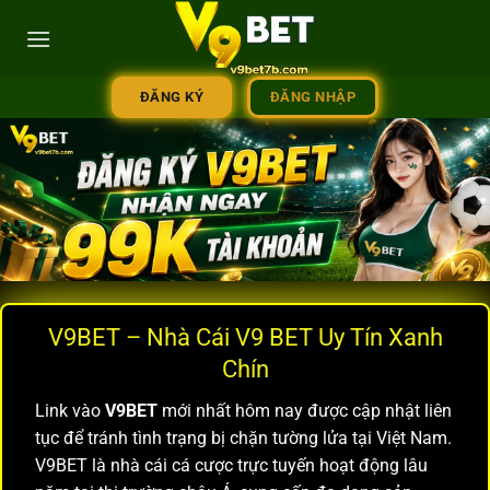
Bỏ
qua
nội
dung
ĐĂNG KÝ
ĐĂNG NHẬP
V9BET – Nhà Cái V9 BET Uy Tín Xanh
Chín
Link vào
V9BET
mới nhất hôm nay được cập nhật liên
tục để tránh tình trạng bị chặn tường lửa tại Việt Nam.
V9BET là nhà cái cá cược trực tuyến hoạt động lâu